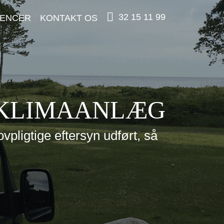
32 15 11 99
ENCER
KONTAKT OS
 KLIMAANLÆG
pligtige eftersyn udført, så