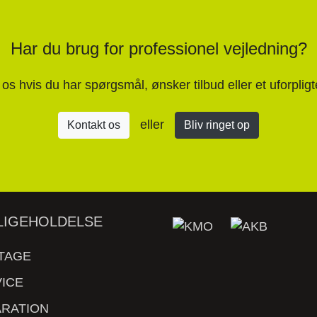
Har du brug for professionel vejledning?
s hvis du har spørgsmål, ønsker tilbud eller et uforpligte
eller
Kontakt os
Bliv ringet op
LIGEHOLDELSE
TAGE
ICE
RATION