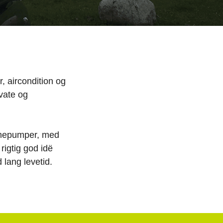
, aircondition og
vate og
armepumper, med
rigtig god idë
d lang levetid.