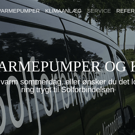
VARMEPUMPER
KLIMAANLÆG
SERVICE
REFER
LUFT TIL VAND
REPARATION
LUFT TIL LUFT
MONTAGE
 VARMEPUMPER OG
varm sommerdag, eller ønsker du det lov
ring trygt til Solforbindelsen