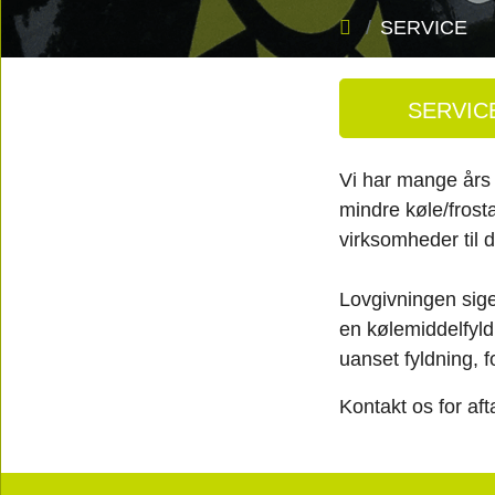
SERVICE
SERVIC
Vi har mange års 
mindre køle/frost
virksomheder til d
Lovgivningen sige
en kølemiddelfyldn
uanset fyldning, f
Kontakt os for aft